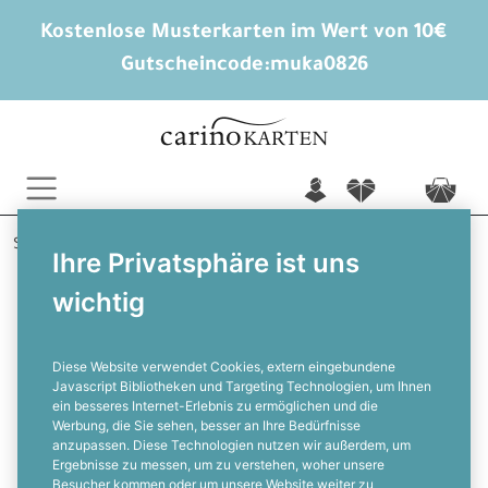
Kostenlose Musterkarten im Wert von 10€
Gutscheincode:
muka0826
n
f
c
Startseite
Jugendweihe Einladungen
Maximilian
Ihre Privatsphäre ist uns
wichtig
Schlichte Einladung zur Jugendweihe
in der Farbkombination Dunkelblau
und Goldbraun
Diese Website verwendet Cookies, extern eingebundene
Javascript Bibliotheken und Targeting Technologien, um Ihnen
ein besseres Internet-Erlebnis zu ermöglichen und die
F
Werbung, die Sie sehen, besser an Ihre Bedürfnisse
anzupassen. Diese Technologien nutzen wir außerdem, um
Ergebnisse zu messen, um zu verstehen, woher unsere
Besucher kommen oder um unsere Website weiter zu