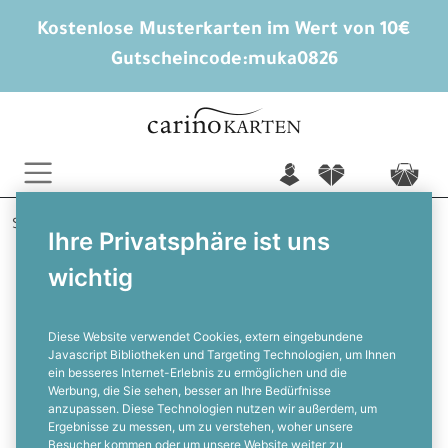
Kostenlose Musterkarten im Wert von 10€
Gutscheincode:
muka0826
n
f
c
Startseite
Hochzeitskarten gestalten
Danksagungen
Ihre Privatsphäre ist uns
Nathalie und Hugo
wichtig
Danksagung Hochzeit im Greenery
Aquarell Stil mit Fotostreifenmit
Eukalyptus und Fotostreifen
Diese Website verwendet Cookies, extern eingebundene
Javascript Bibliotheken und Targeting Technologien, um Ihnen
ein besseres Internet-Erlebnis zu ermöglichen und die
F
Werbung, die Sie sehen, besser an Ihre Bedürfnisse
anzupassen. Diese Technologien nutzen wir außerdem, um
Ergebnisse zu messen, um zu verstehen, woher unsere
Besucher kommen oder um unsere Website weiter zu