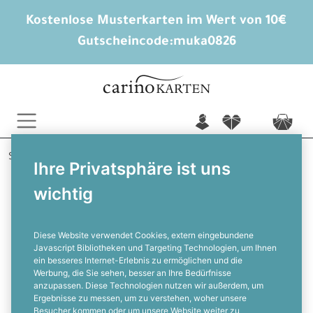
Kostenlose Musterkarten im Wert von 10€
Gutscheincode:
muka0826
n
f
c
Startseite
Konfirmation
Tischkarten
Paul
Ihre Privatsphäre ist uns
wichtig
Tischkarte zur Konfirmation in Grün
mit Pusteblume
Diese Website verwendet Cookies, extern eingebundene
Javascript Bibliotheken und Targeting Technologien, um Ihnen
ein besseres Internet-Erlebnis zu ermöglichen und die
F
Werbung, die Sie sehen, besser an Ihre Bedürfnisse
anzupassen. Diese Technologien nutzen wir außerdem, um
Ergebnisse zu messen, um zu verstehen, woher unsere
Besucher kommen oder um unsere Website weiter zu