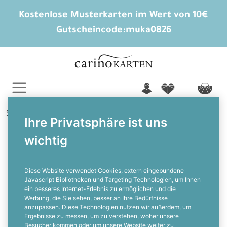
Kostenlose Musterkarten im Wert von 10€
Gutscheincode:
muka0826
n
f
c
Startseite
Hochzeitskarten gestalten
Ihre Privatsphäre ist uns
Hochzeitseinladungen
Paulin und Felix
wichtig
Hochzeitseinladung als Flugticket mit
Herzicon in Rosa
Diese Website verwendet Cookies, extern eingebundene
Javascript Bibliotheken und Targeting Technologien, um Ihnen
ein besseres Internet-Erlebnis zu ermöglichen und die
F
Werbung, die Sie sehen, besser an Ihre Bedürfnisse
anzupassen. Diese Technologien nutzen wir außerdem, um
Ergebnisse zu messen, um zu verstehen, woher unsere
Besucher kommen oder um unsere Website weiter zu