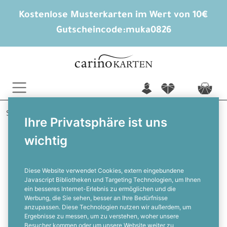
Kostenlose Musterkarten im Wert von 10€
Gutscheincode:
muka0826
n
f
c
Startseite
Weihnachten
Weihnachtskarten
Ihre Privatsphäre ist uns
Positiver Steuerberater
wichtig
Weihnachtskarten für Steuerberater
– stilvolle Geschäftskarten mit
Eleganz und Goldakzenten
Diese Website verwendet Cookies, extern eingebundene
Javascript Bibliotheken und Targeting Technologien, um Ihnen
ein besseres Internet-Erlebnis zu ermöglichen und die
F
Werbung, die Sie sehen, besser an Ihre Bedürfnisse
anzupassen. Diese Technologien nutzen wir außerdem, um
Ergebnisse zu messen, um zu verstehen, woher unsere
Besucher kommen oder um unsere Website weiter zu