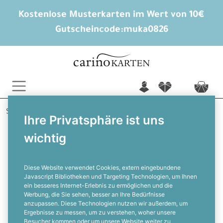
Kostenlose Musterkarten im Wert von 10€
Gutscheincode:
muka0826
n
f
c
Startseite
Trauerkarten
Adressaufkleber
Ihre Privatsphäre ist uns
Pusteblumenkelche
wichtig
Für Ihre Trauerpost -
Adressaufkleber mit
Pusteblumenkelch
Diese Website verwendet Cookies, extern eingebundene
Javascript Bibliotheken und Targeting Technologien, um Ihnen
ein besseres Internet-Erlebnis zu ermöglichen und die
F
Werbung, die Sie sehen, besser an Ihre Bedürfnisse
anzupassen. Diese Technologien nutzen wir außerdem, um
Ergebnisse zu messen, um zu verstehen, woher unsere
Besucher kommen oder um unsere Website weiter zu