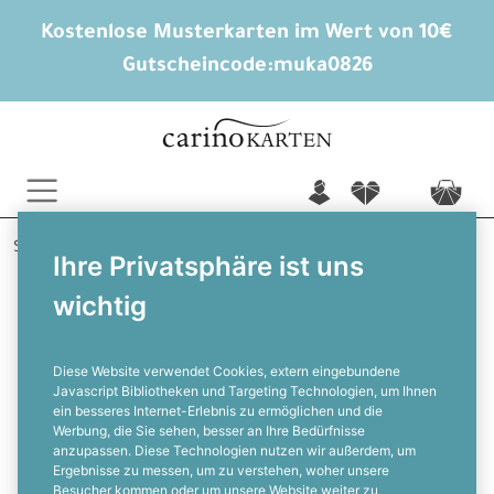
Kostenlose Musterkarten im Wert von 10€
Gutscheincode:
muka0826
n
f
c
Startseite
Hochzeitskarten gestalten
Danksagungen
Ihre Privatsphäre ist uns
Rieke und Thorben
wichtig
Maritimie Hochzeitsdanksagung mit
Anker und Ihren schönsten Fotos
Diese Website verwendet Cookies, extern eingebundene
Javascript Bibliotheken und Targeting Technologien, um Ihnen
ein besseres Internet-Erlebnis zu ermöglichen und die
F
Werbung, die Sie sehen, besser an Ihre Bedürfnisse
anzupassen. Diese Technologien nutzen wir außerdem, um
Ergebnisse zu messen, um zu verstehen, woher unsere
Besucher kommen oder um unsere Website weiter zu