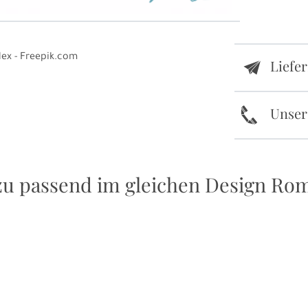
lex - Freepik.com
Liefe
e
k
Unser
u passend im gleichen Design Ro