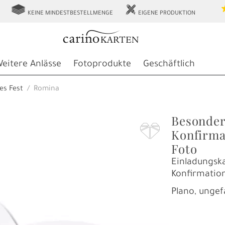
g
h
KEINE MINDESTBESTELLMENGE
EIGENE PRODUKTION
eitere Anlässe
Fotoprodukte
Geschäftlich
es Fest
Romina
Besonder
F
Konfirma
Foto
Einladungska
Konfirmatio
Plano, ungef