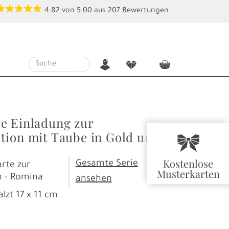
4.82
von
5.00
aus
207
Bewertungen
n
f
c
e Einladung zur
tion mit Taube in Gold und
r
Kostenlose
Gesamte Serie
rte zur
Musterkarten
n - Romina
ansehen
alzt
17 x 11 cm