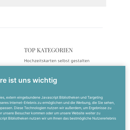
TOP KATEGORIEN
Hochzeitskarten selbst gestalten
ng
Hochzeitseinladungen
Hochzeitsdanksagungen
re ist uns wichtig
Einladungskarten selbst gestalten
Einladungskarten zum Geburtstag
es, extern eingebundene Javascript Bibliotheken und Targeting
seres Internet-Erlebnis zu ermöglichen und die Werbung, die Sie sehen,
zupassen. Diese Technologien nutzen wir außerdem, um Ergebnisse zu
NOCH FRAGEN?
er unsere Besucher kommen oder um unsere Website weiter zu
cript Bibliotheken nutzen wir um Ihnen das bestmögliche Nutzererlebnis
Dann ruft uns an