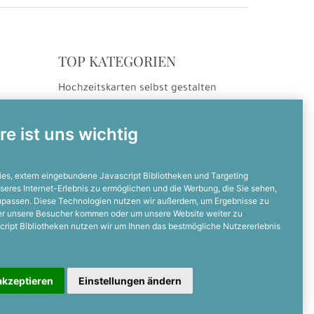
TOP KATEGORIEN
Hochzeitskarten selbst gestalten
ng
Hochzeitseinladungen
Hochzeitsdanksagungen
re ist uns wichtig
Einladungskarten selbst gestalten
Einladungskarten zum Geburtstag
es, extern eingebundene Javascript Bibliotheken und Targeting
seres Internet-Erlebnis zu ermöglichen und die Werbung, die Sie sehen,
zupassen. Diese Technologien nutzen wir außerdem, um Ergebnisse zu
NOCH FRAGEN?
er unsere Besucher kommen oder um unsere Website weiter zu
cript Bibliotheken nutzen wir um Ihnen das bestmögliche Nutzererlebnis
Dann ruft uns an
05128 - 23 19 67 0
akzeptieren
Einstellungen ändern