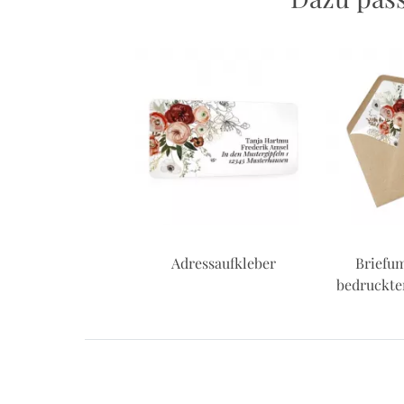
dungskarten zur
Adressaufkleber
Briefu
Hochzeit
bedruckte