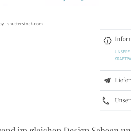
ay - shutterstock.com
Infor
UNSERE
KRAFTPA
Liefe
e
k
Unser
send im gleichen Design Sabeen u