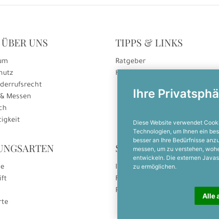
 ÜBER UNS
TIPPS & LINKS
um
Ratgeber
hutz
Hinweise zur Gutscheineinlösu
derrufsrecht
Ihre Privatsphä
 & Messen
ch
igkeit
Diese Website verwendet Cooki
Technologien, um Ihnen ein bes
besser an Ihre Bedürfnisse an
UNGSARTEN
SOCIAL MEDIA
messen, um zu verstehen, woh
entwickeln. Die externen Javas
zu ermöglichen.
se
Instagram
ift
Facebook
Pinterest
Alle 
rte