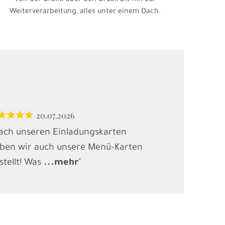
Von der Grafik über den Druck bis hin zur
Weiterverarbeitung, alles unter einem Dach.
20.07.2026
12.
ach unseren Einladungskarten
"Habe Karten
ben wir auch unsere Menü-Karten
(Kindergebur
stellt! Was
...
mehr
"
gesucht und
.