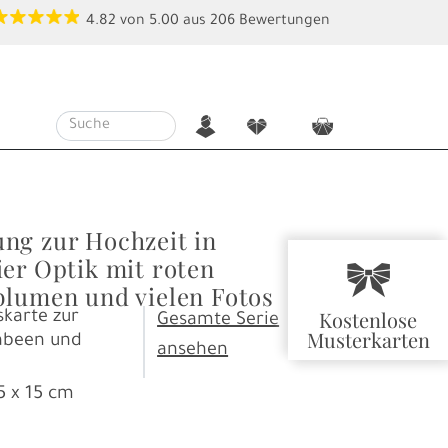
4.82
von
5.00
aus
206
Bewertungen
n
f
c
ng zur Hochzeit in
ier Optik mit roten
r
blumen und vielen Fotos
Kostenlose
karte zur
Gesamte Serie
Musterkarten
Sabeen und
ansehen
5 x 15 cm