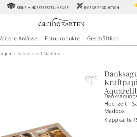
g
h
KEINE MINDESTBESTELLMENGE
EIGENE PRODUKTION
eitere Anlässe
Fotoprodukte
Geschäftlich
ungen
Sabeen und Maddox
Danksagu
F
Kraftpap
Aquarell
Danksagungs
Hochzeit - 
Maddox
Klappkarte
1