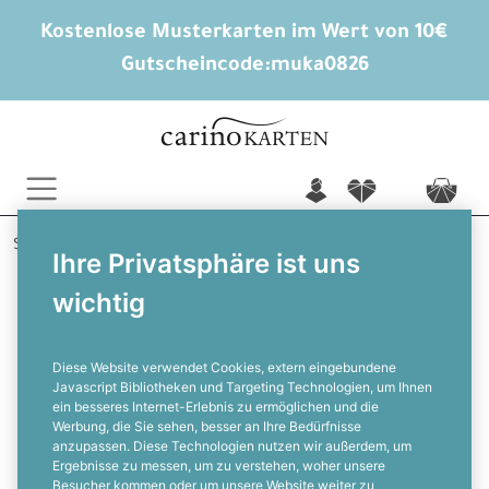
Kostenlose Musterkarten im Wert von 10€
Gutscheincode:
muka0826
n
f
c
Startseite
Hochzeitskarten gestalten
Ihre Privatsphäre ist uns
Hochzeitseinladungen
Sabrina und Damian
wichtig
Elegante Hochzeitseinladung in
Dunkelgrün mit goldenen
Bogenelementen im Art Deco Stil
Diese Website verwendet Cookies, extern eingebundene
Javascript Bibliotheken und Targeting Technologien, um Ihnen
ein besseres Internet-Erlebnis zu ermöglichen und die
F
Werbung, die Sie sehen, besser an Ihre Bedürfnisse
anzupassen. Diese Technologien nutzen wir außerdem, um
Ergebnisse zu messen, um zu verstehen, woher unsere
Besucher kommen oder um unsere Website weiter zu