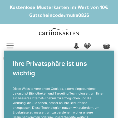
Kostenlose Musterkarten im Wert von 10€
Gutscheincode:
muka0826
n
f
c
Startseite
Hochzeitskarten gestalten
Ihre Privatsphäre ist uns
Hochzeitseinladungen
Sommerzeit
wichtig
Romantische Hochzeitseinladung in
Gelb mit Transparentpapier & Siegel
Diese Website verwendet Cookies, extern eingebundene
Javascript Bibliotheken und Targeting Technologien, um Ihnen
ein besseres Internet-Erlebnis zu ermöglichen und die
F
Werbung, die Sie sehen, besser an Ihre Bedürfnisse
anzupassen. Diese Technologien nutzen wir außerdem, um
Ergebnisse zu messen, um zu verstehen, woher unsere
Besucher kommen oder um unsere Website weiter zu