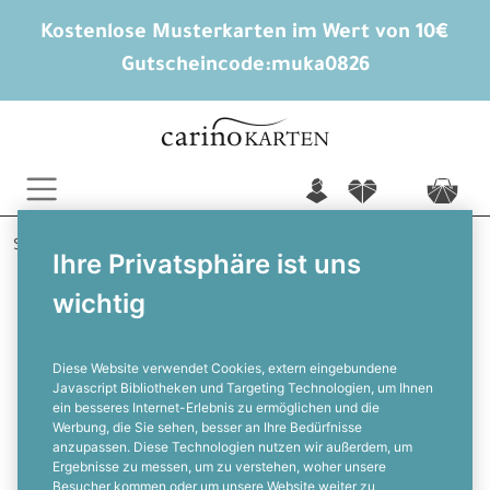
Kostenlose Musterkarten im Wert von 10€
Gutscheincode:
muka0826
n
f
c
Startseite
Hochzeitskarten gestalten
Danksagungen
Ihre Privatsphäre ist uns
Stefanie und Dominik
wichtig
Moderne Hochzeitsdanksagung zur
Winterhochzeit mit vielen Fotos im
türkisfarbenen Aquarelldesign und
Diese Website verwendet Cookies, extern eingebundene
Javascript Bibliotheken und Targeting Technologien, um Ihnen
goldfarbenen Sprenkeln
ein besseres Internet-Erlebnis zu ermöglichen und die
F
Werbung, die Sie sehen, besser an Ihre Bedürfnisse
anzupassen. Diese Technologien nutzen wir außerdem, um
Ergebnisse zu messen, um zu verstehen, woher unsere
Besucher kommen oder um unsere Website weiter zu