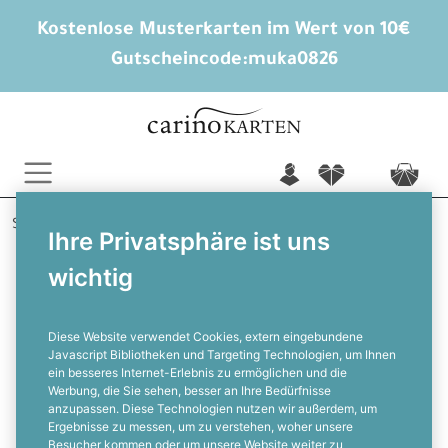
Kostenlose Musterkarten im Wert von 10€
Gutscheincode:
muka0826
n
f
c
Startseite
Trauerkarten
Trauerbriefe
Stille Lande
Ihre Privatsphäre ist uns
wichtig
Stillvoller Trauerbrief mit Aquarell
Landschaft in sanften Blautönen
Diese Website verwendet Cookies, extern eingebundene
Javascript Bibliotheken und Targeting Technologien, um Ihnen
ein besseres Internet-Erlebnis zu ermöglichen und die
F
Werbung, die Sie sehen, besser an Ihre Bedürfnisse
anzupassen. Diese Technologien nutzen wir außerdem, um
Ergebnisse zu messen, um zu verstehen, woher unsere
Besucher kommen oder um unsere Website weiter zu