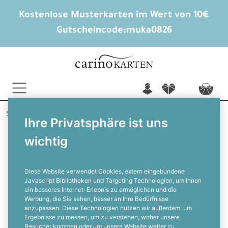
Kostenlose Musterkarten im Wert von 10€
Gutscheincode:
muka0826
n
f
c
Startseite
Einladung
Tommy
Ihre Privatsphäre ist uns
wichtig
Einladungskarte zur Konfirmation in
Grün und Beige
Diese Website verwendet Cookies, extern eingebundene
Javascript Bibliotheken und Targeting Technologien, um Ihnen
ein besseres Internet-Erlebnis zu ermöglichen und die
F
Werbung, die Sie sehen, besser an Ihre Bedürfnisse
anzupassen. Diese Technologien nutzen wir außerdem, um
Ergebnisse zu messen, um zu verstehen, woher unsere
Besucher kommen oder um unsere Website weiter zu