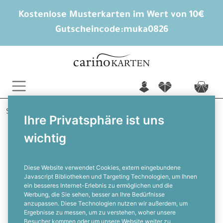
Kostenlose Musterkarten im Wert von 10€
Gutscheincode:
muka0826
n
f
c
Startseite
Trauerkarten
Trauerbriefe
Trauerrose
Ihre Privatsphäre ist uns
wichtig
Klassischer Trauerbrief mit Rose und
Kreuz als Motiv
Diese Website verwendet Cookies, extern eingebundene
Javascript Bibliotheken und Targeting Technologien, um Ihnen
ein besseres Internet-Erlebnis zu ermöglichen und die
F
Werbung, die Sie sehen, besser an Ihre Bedürfnisse
anzupassen. Diese Technologien nutzen wir außerdem, um
Ergebnisse zu messen, um zu verstehen, woher unsere
Besucher kommen oder um unsere Website weiter zu