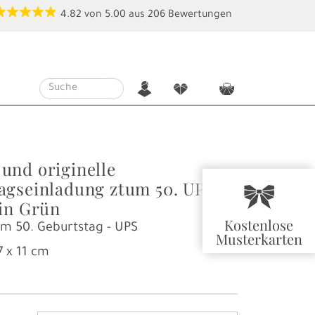
4.82
von
5.00
aus
206
Bewertungen
n
f
c
und originelle
agseinladung ztum 50. UPS
r
 in Grün
Kostenlose
um 50. Geburtstag - UPS
Musterkarten
7 x 11 cm