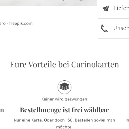
Liefe
e
ero - freepik.com
k
Unser
Eure Vorteile bei Carinokarten
g
Keiner wird gezwungen
en
Bestellmenge ist frei wählbar
Nur eine Karte. Oder doch 150. Bestellen soviel man
I
möchte.