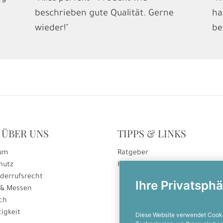
beschrieben gute Qualität. Gerne
ha
wieder!"
be
 ÜBER UNS
TIPPS & LINKS
um
Ratgeber
hutz
Hinweise zur Gutscheineinlösu
derrufsrecht
Ihre Privatsphä
 & Messen
ch
igkeit
Diese Website verwendet Cooki