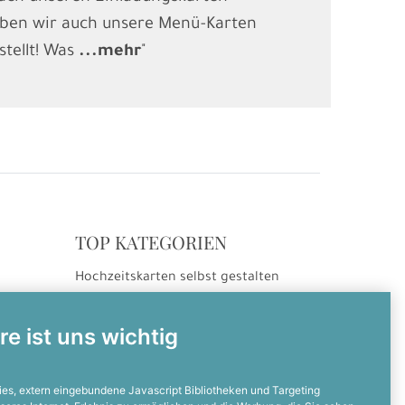
ben wir auch unsere Menü-Karten
(Kindergebur
stellt! Was
...
mehr
"
gesucht und
.
TOP KATEGORIEN
Hochzeitskarten selbst gestalten
ng
Hochzeitseinladungen
Hochzeitsdanksagungen
re ist uns wichtig
Einladungskarten selbst gestalten
Einladungskarten zum Geburtstag
es, extern eingebundene Javascript Bibliotheken und Targeting