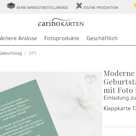
g
h
KEINE MINDESTBESTELLMENGE
EIGENE PRODUKTION
eitere Anlässe
Fotoprodukte
Geschäftlich
 Geburtstag
UPS
Moderne 
F
Geburtst
mit Foto
Einladung z
Klappkarte
1