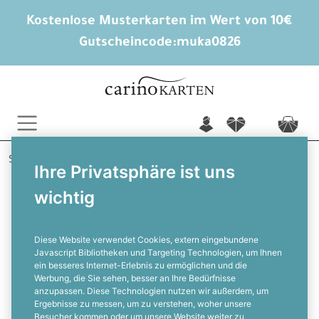
Kostenlose Musterkarten im Wert von 10€
Gutscheincode:
muka0826
n
f
c
Startseite
Einladungen runder Geburtstag
Ihre Privatsphäre ist uns
50. Geburtstag
Vintage Camper
wichtig
Einladung zum 50. Geburtstag mit
Vintage VW Camper
Diese Website verwendet Cookies, extern eingebundene
Javascript Bibliotheken und Targeting Technologien, um Ihnen
ein besseres Internet-Erlebnis zu ermöglichen und die
F
Werbung, die Sie sehen, besser an Ihre Bedürfnisse
anzupassen. Diese Technologien nutzen wir außerdem, um
Ergebnisse zu messen, um zu verstehen, woher unsere
Besucher kommen oder um unsere Website weiter zu