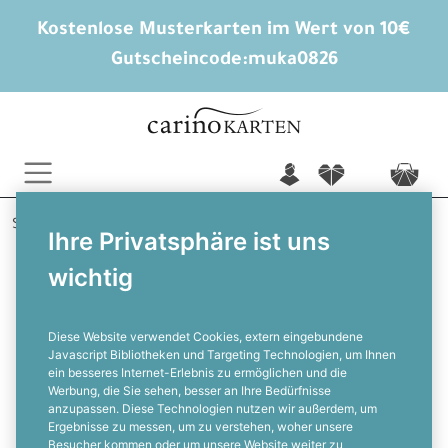
Kostenlose Musterkarten im Wert von 10€
Gutscheincode:
muka0826
n
f
c
Startseite
Konfirmation
Danksagungen
Washitape
Ihre Privatsphäre ist uns
wichtig
Danksagung zur Konfirmation in
Grün mit Polaroid Foto und Wasitape
Streifen
Diese Website verwendet Cookies, extern eingebundene
Javascript Bibliotheken und Targeting Technologien, um Ihnen
ein besseres Internet-Erlebnis zu ermöglichen und die
F
Werbung, die Sie sehen, besser an Ihre Bedürfnisse
anzupassen. Diese Technologien nutzen wir außerdem, um
Ergebnisse zu messen, um zu verstehen, woher unsere
Besucher kommen oder um unsere Website weiter zu