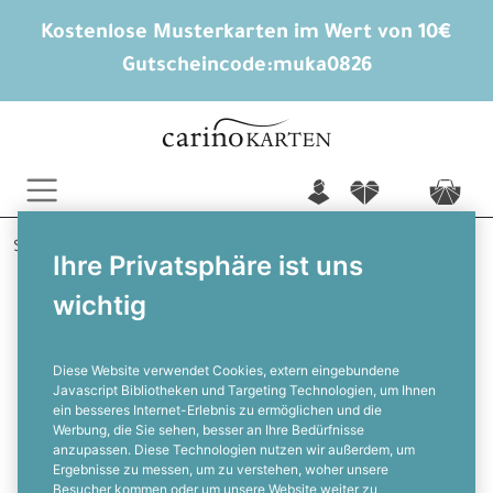
Kostenlose Musterkarten im Wert von 10€
Gutscheincode:
muka0826
n
f
c
Startseite
Hochzeitskarten gestalten
Ihre Privatsphäre ist uns
Save the Date Karten
Frieda und Knut
wichtig
Maritime Save the Date Karte mit
Leuchtturm in Blau und Rot
Diese Website verwendet Cookies, extern eingebundene
Javascript Bibliotheken und Targeting Technologien, um Ihnen
ein besseres Internet-Erlebnis zu ermöglichen und die
F
Werbung, die Sie sehen, besser an Ihre Bedürfnisse
anzupassen. Diese Technologien nutzen wir außerdem, um
Ergebnisse zu messen, um zu verstehen, woher unsere
Besucher kommen oder um unsere Website weiter zu