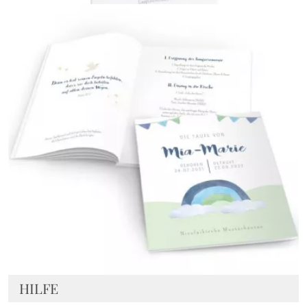
Menükarte
{farbicons}
HILFE