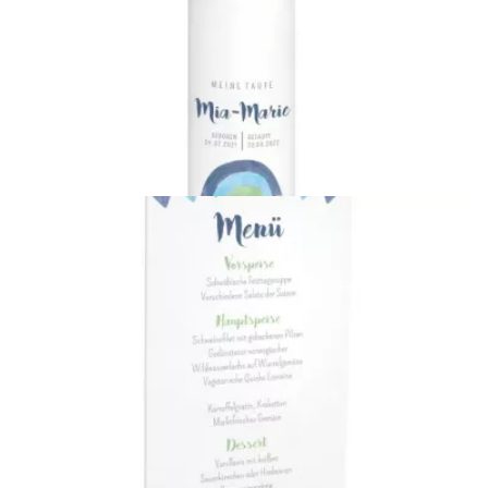
Geburtskarten
{farbicons}
Kerze
{farbicons}