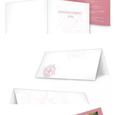
Einladungskarten zur Hochzeit
{farbicons}
Menükarten
{farbicons}