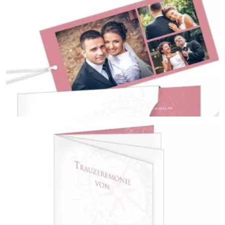
Tischkarten
{farbicons}
Danksagungskarte zur Hochzeit
{farbicons}