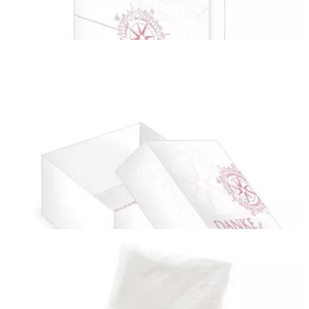
Kirchenheft
{farbicons}