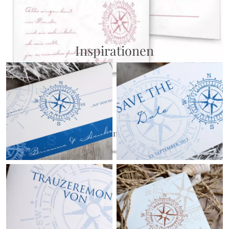
{farbicons}
Inspirationen
Musikwunschkarte
{farbicons}