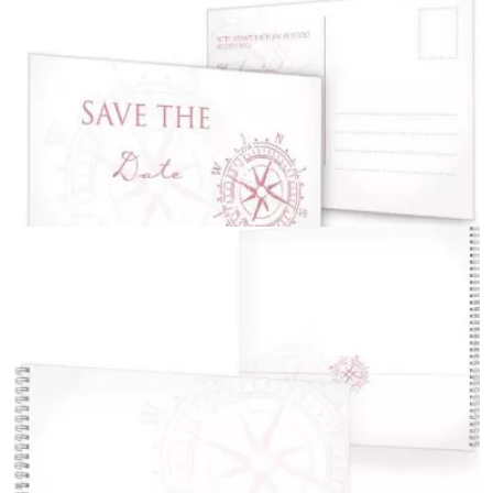
Antwortkarte für die Hochzeit
{farbicons}
Save the Date Karte
{farbicons}