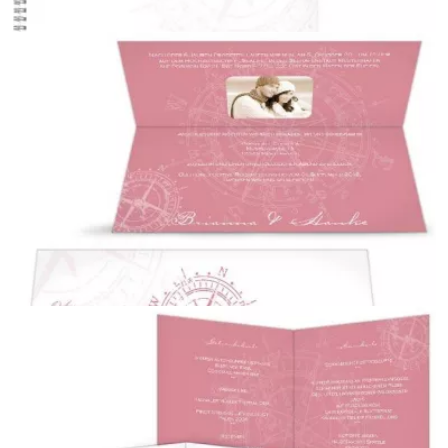
Gästebuch
{farbicons}