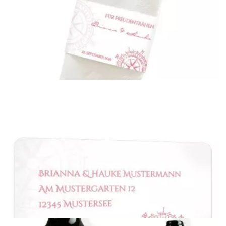
Verpackung für Gastgeschenk
{farbicons}
Banderole für Taschentücher
{farbicons}