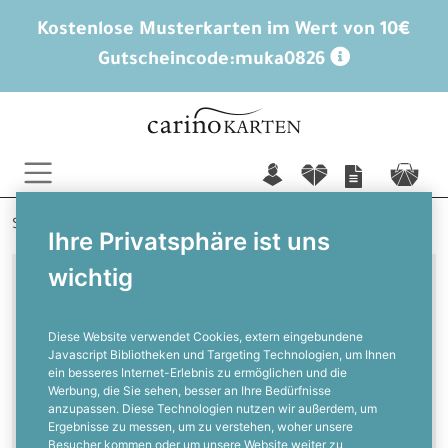
Kostenlose Musterkarten im Wert von 10€
Gutscheincode:
muka0826
n
f
c
Startseite
Serie: Brianna und Hauke
Ihre Privatsphäre ist uns
wichtig
Kartendesign
Diese Website verwendet Cookies, extern eingebundene
Brianna und Hauke
Javascript Bibliotheken und Targeting Technologien, um Ihnen
ein besseres Internet-Erlebnis zu ermöglichen und die
Werbung, die Sie sehen, besser an Ihre Bedürfnisse
Sie möchten Ihre Hochzeit nach einem
anzupassen. Diese Technologien nutzen wir außerdem, um
maritimen Motto gestalten und lieben die
Ergebnisse zu messen, um zu verstehen, woher unsere
Besucher kommen oder um unsere Website weiter zu