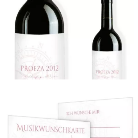
Adressaufkleber
{farbicons}
Flaschenetikett