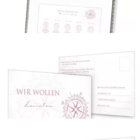
Geschenkanhänger
{farbicons}
Tischplan
{farbicons}