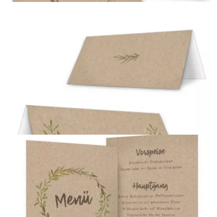
Save the Date Karte
{farbicons}