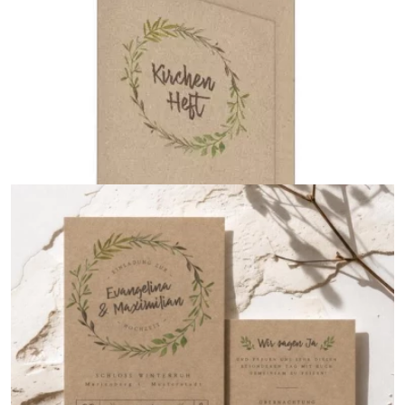
Geschenkanhänger
{farbicons}
Kirchenheft
{farbicons}