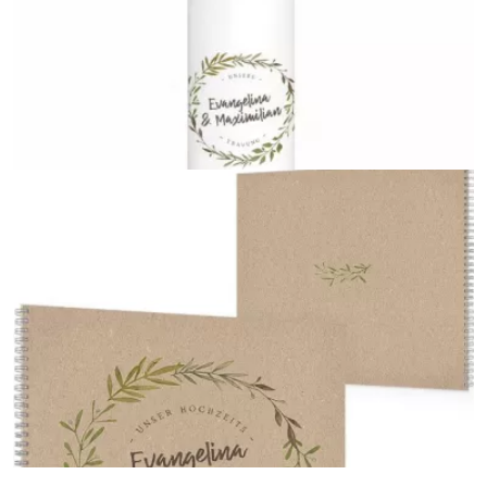
Adressaufkleber
{farbicons}
Hochzeitskerze
{farbicons}