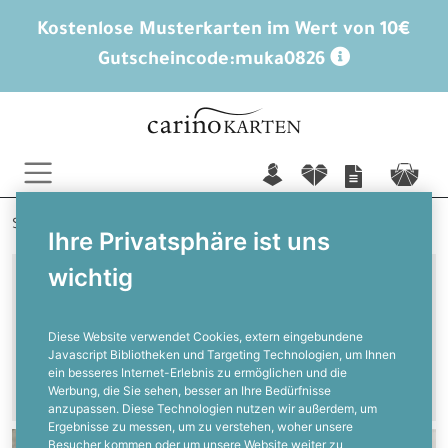
Kostenlose Musterkarten im Wert von 10€
Gutscheincode:
muka0826
n
f
c
Startseite
Serie: Evangelina und Maximilian
Ihre Privatsphäre ist uns
wichtig
Kartendesign
Diese Website verwendet Cookies, extern eingebundene
Evangelina und Maximilian
Javascript Bibliotheken und Targeting Technologien, um Ihnen
ein besseres Internet-Erlebnis zu ermöglichen und die
Werbung, die Sie sehen, besser an Ihre Bedürfnisse
anzupassen. Diese Technologien nutzen wir außerdem, um
Ergebnisse zu messen, um zu verstehen, woher unsere
Besucher kommen oder um unsere Website weiter zu