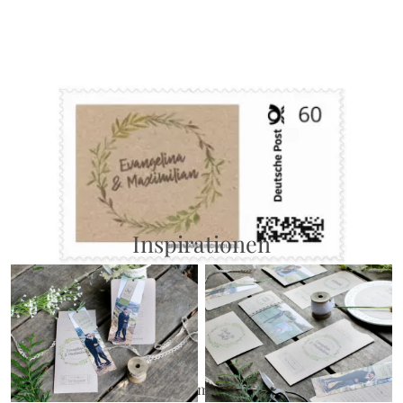
Gästebuch
{farbicons}
Inspirationen
Briefmarke