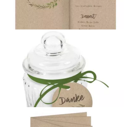
Tischkarten
{farbicons}
Menükarten
{farbicons}