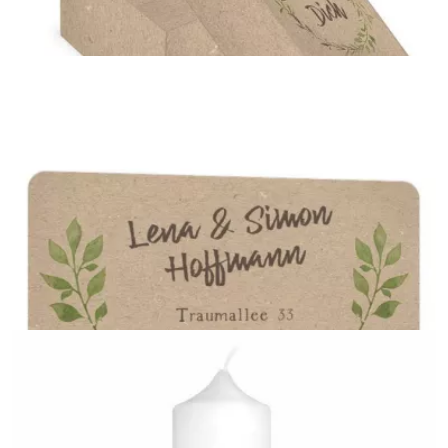
Verpackung für Gastgeschenk
{farbicons}