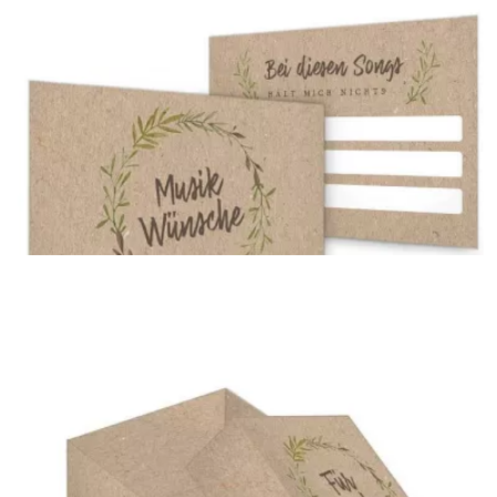
Tischplan
{farbicons}
Musikwunschkarte
{farbicons}