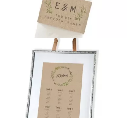
Danksagungskarte zur Hochzeit
{farbicons}
Banderole für Taschentücher
{farbicons}