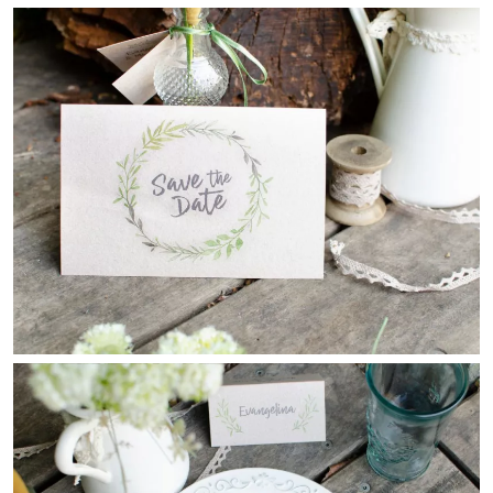
{farbicons}