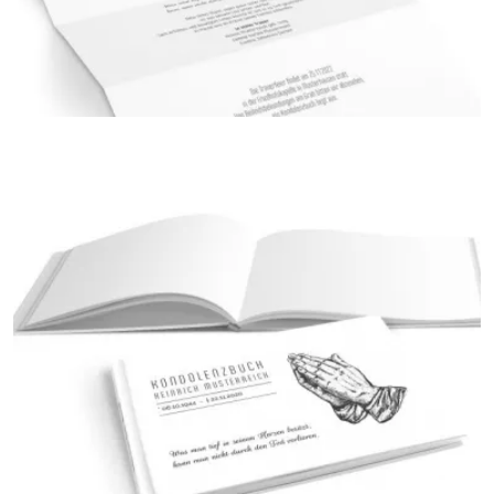
Trauerkerze
{farbicons}
Trauerbriefe zur Beerdigung
{farbicons}