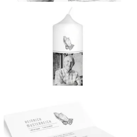
Sterbebild
{farbicons}