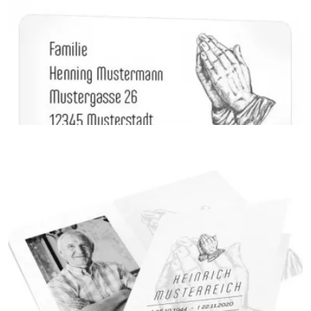
Danksagung Trauer
{farbicons}
Adressaufkleber
{farbicons}