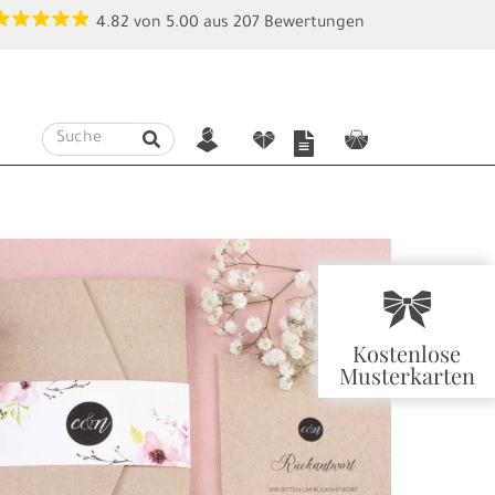
4.82
von
5.00
aus
207
Bewertungen
n
f
c
r
Kostenlose
Musterkarten