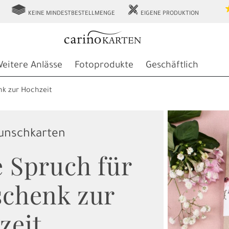
g
h
KEINE MINDESTBESTELLMENGE
EIGENE PRODUKTION
eitere Anlässe
Fotoprodukte
Geschäftlich
nk zur Hochzeit
wunschkarten
 Spruch für
schenk zur
zeit