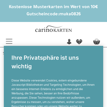
Kostenlose Musterkarten im Wert von 10€
Gutscheincode:
muka0826
n
f
c
Startseite
Hochzeitskarten gestalten
Tischkarten
Ihre Privatsphäre ist uns
Carrie und Aiden
wichtig
Vintage Tischkarten zur Hochzeit mit
Fahrrad Motiv und Herz
Diese Website verwendet Cookies, extern eingebundene
Javascript Bibliotheken und Targeting Technologien, um Ihnen
ein besseres Internet-Erlebnis zu ermöglichen und die
F
Werbung, die Sie sehen, besser an Ihre Bedürfnisse
anzupassen. Diese Technologien nutzen wir außerdem, um
Ergebnisse zu messen, um zu verstehen, woher unsere
Besucher kommen oder um unsere Website weiter zu