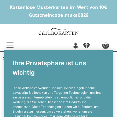
Kostenlose Musterkarten im Wert von 10€
Gutscheincode:
muka0826
n
f
c
Startseite
Weihnachten
Weihnachtskarten
Ihre Privatsphäre ist uns
Glitter Rentier in Goldoptik
wichtig
Weihnachtskarte für Firmen mit
Glitzer-Rentier in Goldoptik
Diese Website verwendet Cookies, extern eingebundene
Javascript Bibliotheken und Targeting Technologien, um Ihnen
ein besseres Internet-Erlebnis zu ermöglichen und die
F
Werbung, die Sie sehen, besser an Ihre Bedürfnisse
anzupassen. Diese Technologien nutzen wir außerdem, um
Ergebnisse zu messen, um zu verstehen, woher unsere
Besucher kommen oder um unsere Website weiter zu