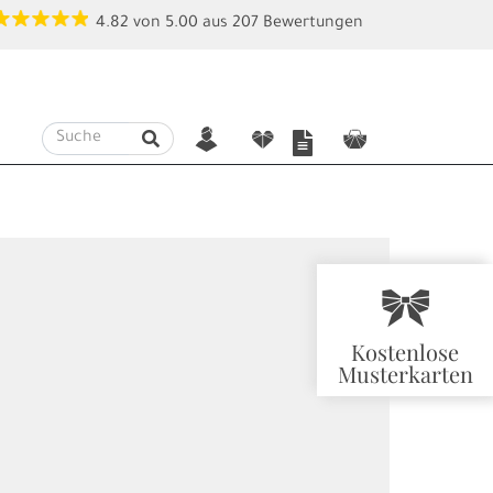
4.82
von
5.00
aus
207
Bewertungen
n
f
c
r
Kostenlose
Musterkarten