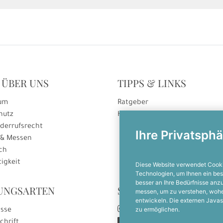
 ÜBER UNS
TIPPS & LINKS
um
Ratgeber
hutz
Hinweise zur Gutscheineinlösu
derrufsrecht
Ihre Privatsphä
 & Messen
ch
igkeit
Diese Website verwendet Cooki
Technologien, um Ihnen ein bes
besser an Ihre Bedürfnisse an
UNGSARTEN
SOCIAL MEDIA
messen, um zu verstehen, woh
entwickeln. Die externen Javas
zu ermöglichen.
sse
Instagram
chrift
Facebook