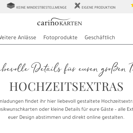
g
h
KEINE MINDESTBESTELLMENGE
EIGENE PRODUKTION
eitere Anlässe
Fotoprodukte
Geschäftlich
ebevolle Details für euren großen 
HOCHZEITSEXTRAS
ladungen findet ihr hier liebevoll gestaltete Hochzeitsextr
ikwunschkarten oder kleine Details für eure Gäste – alle Ex
euer Design abstimmen und direkt online gestalten.