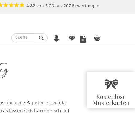
4.82
von
5.00
aus
207
Bewertungen
n
f
c
Tag
r
Kostenlose
Musterkarten
as, die eure Papeterie perfekt
tras lassen sich harmonisch auf