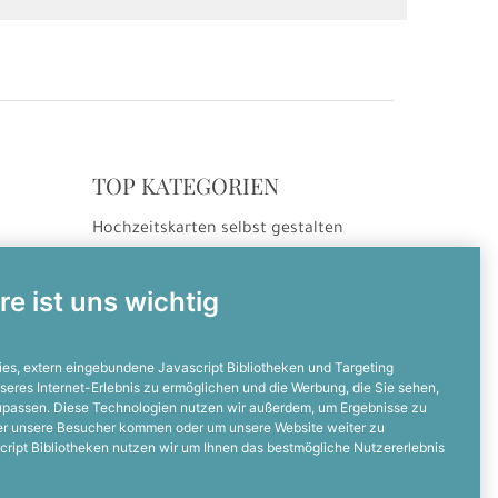
TOP KATEGORIEN
Hochzeitskarten selbst gestalten
ng
Hochzeitseinladungen
Hochzeitsdanksagungen
re ist uns wichtig
Einladungskarten selbst gestalten
Einladungskarten zum Geburtstag
es, extern eingebundene Javascript Bibliotheken und Targeting
seres Internet-Erlebnis zu ermöglichen und die Werbung, die Sie sehen,
zupassen. Diese Technologien nutzen wir außerdem, um Ergebnisse zu
NOCH FRAGEN?
er unsere Besucher kommen oder um unsere Website weiter zu
cript Bibliotheken nutzen wir um Ihnen das bestmögliche Nutzererlebnis
Dann ruft uns an