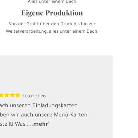
Alles unter einem Dach
Eigene Produktion
Von der Grafik über den Druck bis hin zur
Weiterverarbeitung, alles unter einem Dach.
20.07.2026
12.
ach unseren Einladungskarten
"Habe Karten
ben wir auch unsere Menü-Karten
(Kindergebur
stellt! Was
...
mehr
"
gesucht und
.