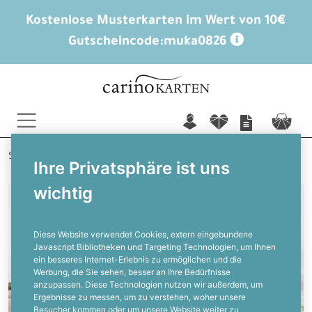
Kostenlose Musterkarten im Wert von 10€
Gutscheincode:
muka0826
n
f
c
Startseite
Hochzeitskarten
Hochzeitsextras
Ihre Privatsphäre ist uns
Hochzeitsaccessoires
wichtig
Diese Website verwendet Cookies, extern eingebundene
Javascript Bibliotheken und Targeting Technologien, um Ihnen
ein besseres Internet-Erlebnis zu ermöglichen und die
Werbung, die Sie sehen, besser an Ihre Bedürfnisse
anzupassen. Diese Technologien nutzen wir außerdem, um
Ergebnisse zu messen, um zu verstehen, woher unsere
Besucher kommen oder um unsere Website weiter zu