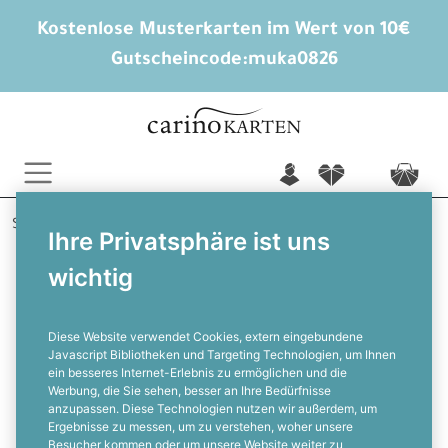
Kostenlose Musterkarten im Wert von 10€
Gutscheincode:
muka0826
n
f
c
Startseite
Hochzeitsextras
Hochzeitsaccessoires
Ihre Privatsphäre ist uns
Liana und Henry
wichtig
Hochzeitskerze im Kraftpapierdesign
mit Girlande
Diese Website verwendet Cookies, extern eingebundene
Javascript Bibliotheken und Targeting Technologien, um Ihnen
ein besseres Internet-Erlebnis zu ermöglichen und die
F
Werbung, die Sie sehen, besser an Ihre Bedürfnisse
anzupassen. Diese Technologien nutzen wir außerdem, um
Ergebnisse zu messen, um zu verstehen, woher unsere
Besucher kommen oder um unsere Website weiter zu