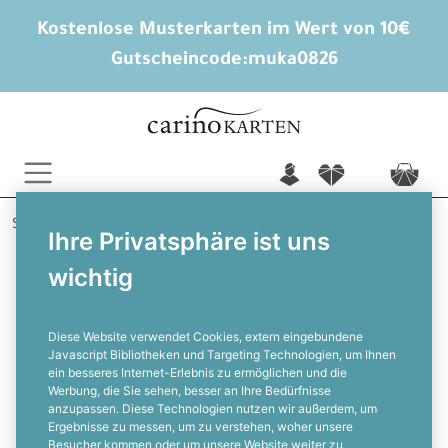
Kostenlose Musterkarten im Wert von 10€
Gutscheincode:
muka0826
n
f
c
Startseite
Hochzeitsextras
Adressaufkleber
Ihre Privatsphäre ist uns
Liana und Henry
wichtig
Adressaufkleber im Vintage
Kraftpapiestil mit Lichterkette
Diese Website verwendet Cookies, extern eingebundene
Javascript Bibliotheken und Targeting Technologien, um Ihnen
ein besseres Internet-Erlebnis zu ermöglichen und die
F
Werbung, die Sie sehen, besser an Ihre Bedürfnisse
anzupassen. Diese Technologien nutzen wir außerdem, um
Ergebnisse zu messen, um zu verstehen, woher unsere
Besucher kommen oder um unsere Website weiter zu