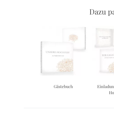
Dazu pa
 the Date Karte
Gästebuch
Einladun
Ho