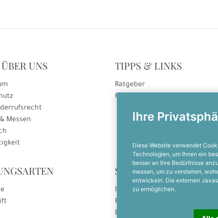
 ÜBER UNS
TIPPS & LINKS
um
Ratgeber
hutz
Hinweise zur Gutscheineinlösu
derrufsrecht
Ihre Privatsphä
 & Messen
ch
igkeit
Diese Website verwendet Cooki
Technologien, um Ihnen ein bes
besser an Ihre Bedürfnisse an
UNGSARTEN
SOCIAL MEDIA
messen, um zu verstehen, woh
entwickeln. Die externen Javas
zu ermöglichen.
se
Instagram
ift
Facebook
Pinterest