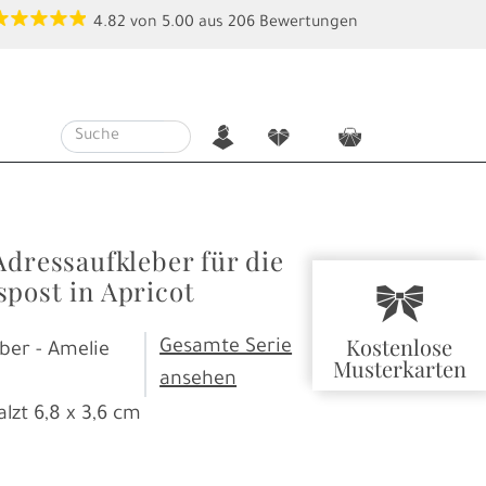
4.82
von
5.00
aus
206
Bewertungen
n
f
c
Adressaufkleber für die
spost in Apricot
r
Kostenlose
Gesamte Serie
ber - Amelie
Musterkarten
ansehen
alzt
6,8 x 3,6 cm