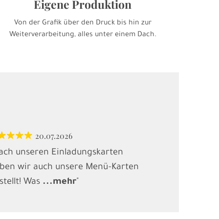
Eigene Produktion
Von der Grafik über den Druck bis hin zur
Weiterverarbeitung, alles unter einem Dach.
20.07.2026
12.
ach unseren Einladungskarten
"Habe Karten
ben wir auch unsere Menü-Karten
(Kindergebur
stellt! Was
...
mehr
"
gesucht und
.