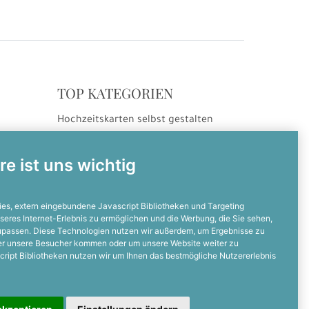
TOP KATEGORIEN
Hochzeitskarten selbst gestalten
ng
Hochzeitseinladungen
Hochzeitsdanksagungen
re ist uns wichtig
Einladungskarten selbst gestalten
Einladungskarten zum Geburtstag
es, extern eingebundene Javascript Bibliotheken und Targeting
seres Internet-Erlebnis zu ermöglichen und die Werbung, die Sie sehen,
zupassen. Diese Technologien nutzen wir außerdem, um Ergebnisse zu
NOCH FRAGEN?
er unsere Besucher kommen oder um unsere Website weiter zu
cript Bibliotheken nutzen wir um Ihnen das bestmögliche Nutzererlebnis
Dann ruft uns an
05128 - 23 19 67 0