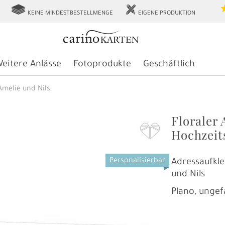
g
h
KEINE MINDESTBESTELLMENGE
EIGENE PRODUKTION
eitere Anlässe
Fotoprodukte
Geschäftlich
Amelie und Nils
Floraler 
F
Hochzeit
Personalisierbar
Adressaufkle
und Nils
Plano, ungef