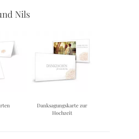
und Nils
rten
Danksagungskarte zur
Kirchenhef
Hochzeit