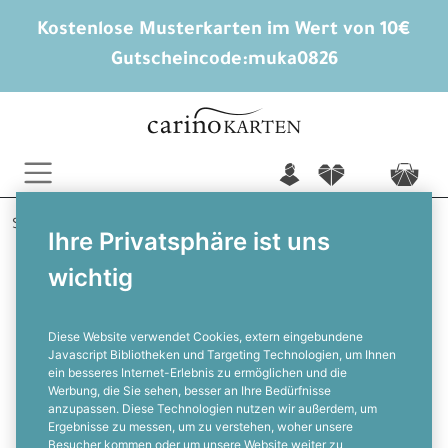
Kostenlose Musterkarten im Wert von 10€
Gutscheincode:
muka0826
n
f
c
Startseite
Hochzeitsextras
Bis zur Wolke 7
Ihre Privatsphäre ist uns
Dariana und Roman
wichtig
Ballonkarten zur Hochzeit im Shabby
Chic Design
Diese Website verwendet Cookies, extern eingebundene
Javascript Bibliotheken und Targeting Technologien, um Ihnen
ein besseres Internet-Erlebnis zu ermöglichen und die
F
Werbung, die Sie sehen, besser an Ihre Bedürfnisse
anzupassen. Diese Technologien nutzen wir außerdem, um
Ergebnisse zu messen, um zu verstehen, woher unsere
Besucher kommen oder um unsere Website weiter zu