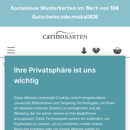
Kostenlose Musterkarten im Wert von 10€
Gutscheincode:
muka0826
n
f
c
Startseite
Hochzeitsextras
Wunderkerzen Anhänger
Ihre Privatsphäre ist uns
Eloisa und Phil
wichtig
Wunderkerzenanhänger mit
Eukalyptus und euren
NamenAquarellzweig
Diese Website verwendet Cookies, extern eingebundene
Javascript Bibliotheken und Targeting Technologien, um Ihnen
ein besseres Internet-Erlebnis zu ermöglichen und die
F
Werbung, die Sie sehen, besser an Ihre Bedürfnisse
anzupassen. Diese Technologien nutzen wir außerdem, um
Ergebnisse zu messen, um zu verstehen, woher unsere
Besucher kommen oder um unsere Website weiter zu