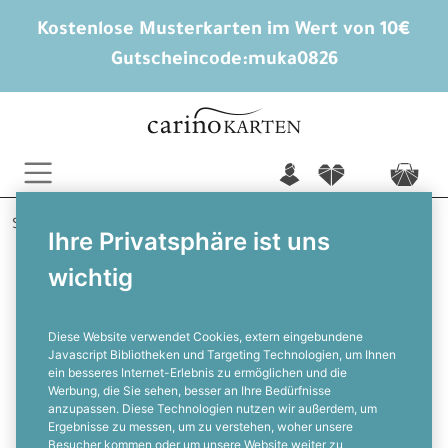
Kostenlose Musterkarten im Wert von 10€
Gutscheincode:
muka0826
n
f
c
Startseite
Hochzeitsextras
Adressaufkleber
Ihre Privatsphäre ist uns
Grace und Marcel
wichtig
Adressaufkleber für eure
Hochzeitspost mit roten
Aquarellblumen
Diese Website verwendet Cookies, extern eingebundene
Javascript Bibliotheken und Targeting Technologien, um Ihnen
ein besseres Internet-Erlebnis zu ermöglichen und die
F
Werbung, die Sie sehen, besser an Ihre Bedürfnisse
anzupassen. Diese Technologien nutzen wir außerdem, um
Ergebnisse zu messen, um zu verstehen, woher unsere
Besucher kommen oder um unsere Website weiter zu