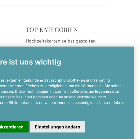
TOP KATEGORIEN
Hochzeitskarten selbst gestalten
ng
Hochzeitseinladungen
Hochzeitsdanksagungen
re ist uns wichtig
Einladungskarten selbst gestalten
Einladungskarten zum Geburtstag
es, extern eingebundene Javascript Bibliotheken und Targeting
seres Internet-Erlebnis zu ermöglichen und die Werbung, die Sie sehen,
zupassen. Diese Technologien nutzen wir außerdem, um Ergebnisse zu
NOCH FRAGEN?
er unsere Besucher kommen oder um unsere Website weiter zu
cript Bibliotheken nutzen wir um Ihnen das bestmögliche Nutzererlebnis
Dann ruft uns an
05128 - 23 19 67 0
akzeptieren
Einstellungen ändern