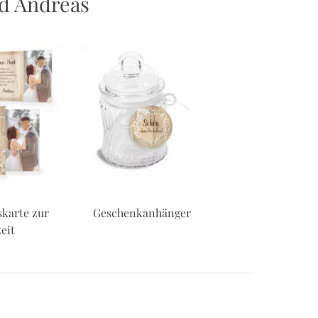
d Andreas
karte zur
Geschenkanhänger
Gästebuc
eit