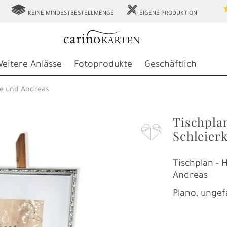
g
h
KEINE MINDESTBESTELLMENGE
EIGENE PRODUKTION
eitere Anlässe
Fotoprodukte
Geschäftlich
e und Andreas
Tischpla
F
Schleier
Tischplan - 
Andreas
Plano, ungef