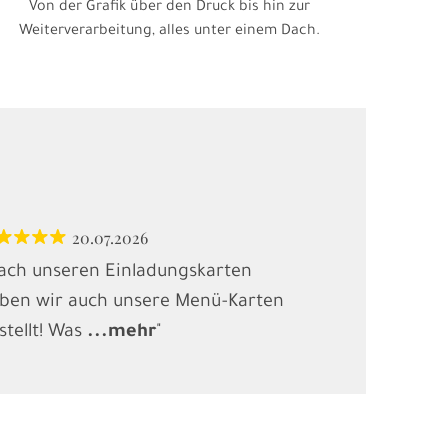
Von der Grafik über den Druck bis hin zur
Weiterverarbeitung, alles unter einem Dach.
20.07.2026
12.
ach unseren Einladungskarten
"Habe Karten
ben wir auch unsere Menü-Karten
(Kindergebur
stellt! Was
...
mehr
"
gesucht und
.