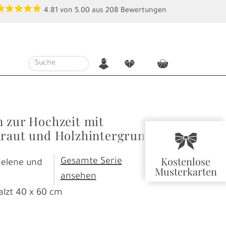
4.81
von
5.00
aus
208
Bewertungen
n
f
c
n zur Hochzeit mit
kraut und Holzhintergrund
r
Kostenlose
Gesamte Serie
Helene und
Musterkarten
ansehen
alzt
40 x 60 cm