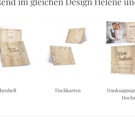
end im gleichen Design Helene un
chenheft
Tischkarten
Danksagungs
Hochz