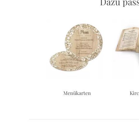
Dazu pass
dungskarten zur
Menükarten
Kir
Hochzeit