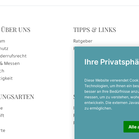
 ÜBER UNS
TIPPS & LINKS
um
Ratgeber
hutz
Hinweise zur Gutscheineinlösu
derrufsrecht
Ihre Privatsphä
 & Messen
ch
igkeit
Diese Website verwendet Cooki
Technologien, um Ihnen ein bes
besser an Ihre Bedürfnisse an
UNGSARTEN
SOCIAL MEDIA
messen, um zu verstehen, woh
entwickeln. Die externen Javas
zu ermöglichen.
se
Instagram
ift
Facebook
Pinterest
Alle 
rte