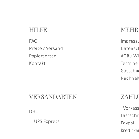
HILFE
MEHR
FAQ
Impress
Preise / Versand
Datensc
Papiersorten
AGB / Wi
Kontakt
Termine
Gästebu
Nachhalt
VERSANDARTEN
ZAHL
Vorkas
DHL
Lastschr
UPS Express
Paypal
Kreditka