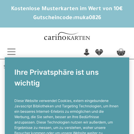
Kostenlose Musterkarten im Wert von 10€
Gutscheincode:
muka0826
n
f
c
Startseite
Hochzeitsextras
Ihre Privatsphäre ist uns
Eine kleine Aufmerksamkeit nur für dich
wichtig
Isabella und Aleandro
Moderner Geschenkanhänger mit
Zitronendesign
Diese Website verwendet Cookies, extern eingebundene
Javascript Bibliotheken und Targeting Technologien, um Ihnen
ein besseres Internet-Erlebnis zu ermöglichen und die
F
Werbung, die Sie sehen, besser an Ihre Bedürfnisse
anzupassen. Diese Technologien nutzen wir außerdem, um
Ergebnisse zu messen, um zu verstehen, woher unsere
Besucher kommen oder um unsere Website weiter zu