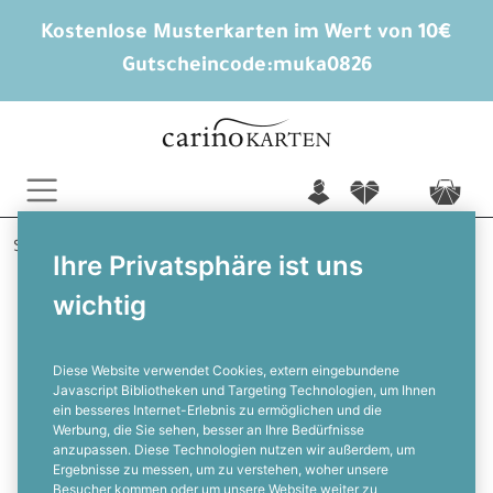
Kostenlose Musterkarten im Wert von 10€
Gutscheincode:
muka0826
n
f
c
Startseite
Hochzeitsextras
Ihre Privatsphäre ist uns
Freudentränen Taschentücher
Karla und Lucas
wichtig
Taschentuchbanderole im
pastellfarbenen Blumen Design
Diese Website verwendet Cookies, extern eingebundene
Javascript Bibliotheken und Targeting Technologien, um Ihnen
ein besseres Internet-Erlebnis zu ermöglichen und die
F
Werbung, die Sie sehen, besser an Ihre Bedürfnisse
anzupassen. Diese Technologien nutzen wir außerdem, um
Ergebnisse zu messen, um zu verstehen, woher unsere
Besucher kommen oder um unsere Website weiter zu