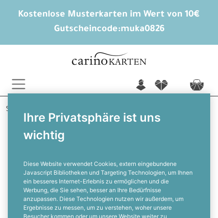
Kostenlose Musterkarten im Wert von 10€
Gutscheincode:
muka0826
n
f
c
Startseite
Hochzeitsextras
Tischpläne
Ihre Privatsphäre ist uns
Lesley und Peter
wichtig
Tischplan für die Hochzeit im Fineart
Stil und Initialen
Diese Website verwendet Cookies, extern eingebundene
Javascript Bibliotheken und Targeting Technologien, um Ihnen
ein besseres Internet-Erlebnis zu ermöglichen und die
F
Werbung, die Sie sehen, besser an Ihre Bedürfnisse
anzupassen. Diese Technologien nutzen wir außerdem, um
Ergebnisse zu messen, um zu verstehen, woher unsere
Besucher kommen oder um unsere Website weiter zu