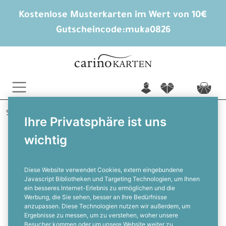
Kostenlose Musterkarten im Wert von 10€
Gutscheincode:
muka0826
n
f
c
Startseite
Hochzeitsextras
Tischpläne
Ihre Privatsphäre ist uns
Lucie und Benno
wichtig
Tischplan für die Sitzordnung mit
blauen Aquarellblumen
Diese Website verwendet Cookies, extern eingebundene
Javascript Bibliotheken und Targeting Technologien, um Ihnen
ein besseres Internet-Erlebnis zu ermöglichen und die
F
Werbung, die Sie sehen, besser an Ihre Bedürfnisse
anzupassen. Diese Technologien nutzen wir außerdem, um
Ergebnisse zu messen, um zu verstehen, woher unsere
Besucher kommen oder um unsere Website weiter zu