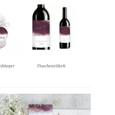
tikett
Tischkarten
Plano, ungef