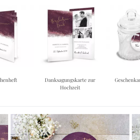
ngskarte zur
Geschenkanhänger
Flaschene
chzeit