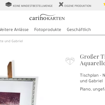
g
h
KEINE MINDESTBESTELLMENGE
EIGENE PRODUKTION
eitere Anlässe
Fotoprodukte
Geschäftlich
te und Gabriel
Großer T
F
Aquarell
Tischplan - 
und Gabriel
Plano, ungef