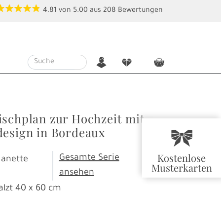
4.81
von
5.00
aus
208
Bewertungen
n
f
c
ischplan zur Hochzeit mit
design in Bordeaux
r
Kostenlose
Gesamte Serie
Nanette
Musterkarten
ansehen
alzt
40 x 60 cm