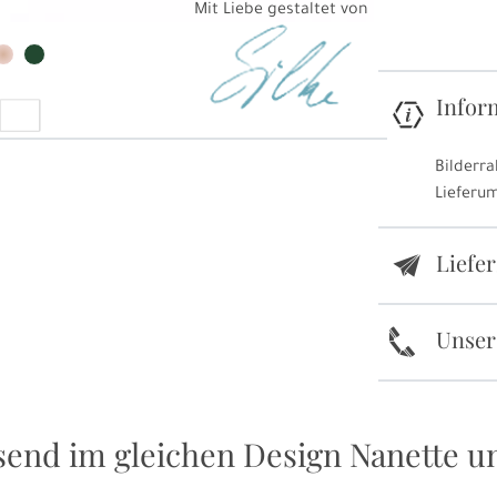
Mit Liebe gestaltet von
Infor
Bilderra
Lieferu
Liefe
e
k
Unser
end im gleichen Design Nanette u