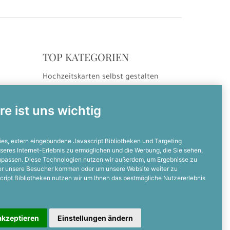
TOP KATEGORIEN
Hochzeitskarten selbst gestalten
ng
Hochzeitseinladungen
Hochzeitsdanksagungen
re ist uns wichtig
Einladungskarten selbst gestalten
Einladungskarten zum Geburtstag
es, extern eingebundene Javascript Bibliotheken und Targeting
seres Internet-Erlebnis zu ermöglichen und die Werbung, die Sie sehen,
zupassen. Diese Technologien nutzen wir außerdem, um Ergebnisse zu
NOCH FRAGEN?
er unsere Besucher kommen oder um unsere Website weiter zu
cript Bibliotheken nutzen wir um Ihnen das bestmögliche Nutzererlebnis
Dann ruft uns an
05128 - 23 19 67 0
akzeptieren
Einstellungen ändern