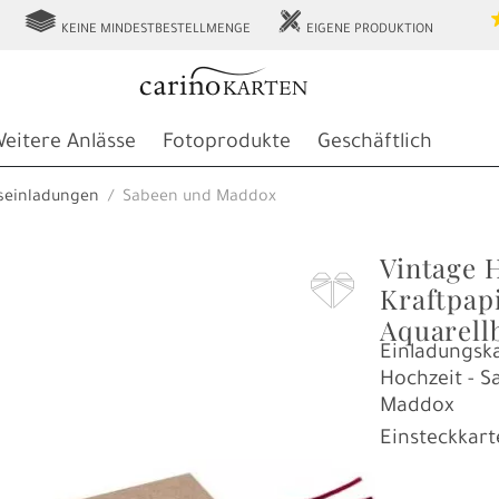
g
h
KEINE MINDESTBESTELLMENGE
EIGENE PRODUKTION
eitere Anlässe
Fotoprodukte
Geschäftlich
seinladungen
Sabeen und Maddox
Vintage 
F
Kraftpap
Aquarell
Einladungska
Hochzeit - 
Maddox
Einsteckkart