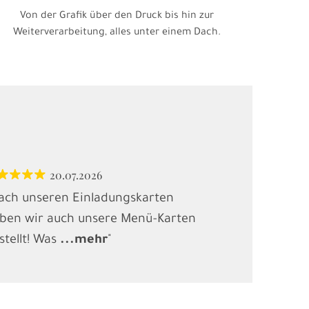
Von der Grafik über den Druck bis hin zur
Weiterverarbeitung, alles unter einem Dach.
20.07.2026
12.
ach unseren Einladungskarten
"Habe Karten
ben wir auch unsere Menü-Karten
(Kindergebur
stellt! Was
...
mehr
"
gesucht und
.