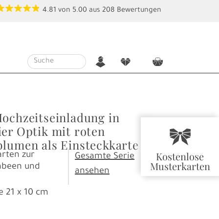
4.81
von
5.00
aus
208
Bewertungen
n
f
c
Hochzeitseinladung in
ier Optik mit roten
r
blumen als Einsteckkarte
Kostenlose
rten zur
Gesamte Serie
Musterkarten
Sabeen und
ansehen
e
21 x 10 cm