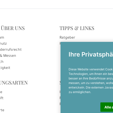
 ÜBER UNS
TIPPS & LINKS
um
Ratgeber
hutz
Hinweise zur Gutscheineinlösu
derrufsrecht
Ihre Privatsphä
 & Messen
ch
igkeit
Diese Website verwendet Cooki
Technologien, um Ihnen ein bes
besser an Ihre Bedürfnisse an
UNGSARTEN
SOCIAL MEDIA
messen, um zu verstehen, woh
entwickeln. Die externen Javas
zu ermöglichen.
se
Instagram
ift
Facebook
Pinterest
Alle 
rte