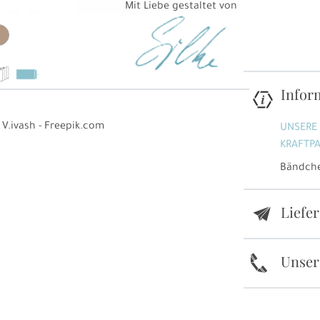
Mit Liebe gestaltet von
Infor
 V.ivash - Freepik.com
UNSERE
KRAFTPA
Bändche
Liefe
e
k
Unser