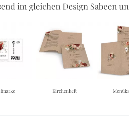
send im gleichen Design Sabeen u
efmarke
Kirchenheft
Menüka