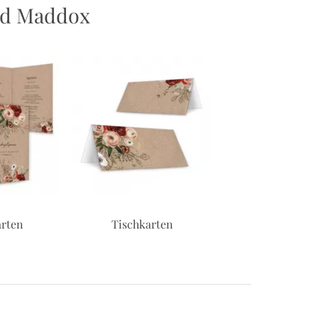
nd Maddox
rten
Tischkarten
Musikwunschk