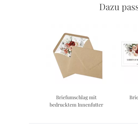
Dazu pas
ressaufkleber
Briefumschlag mit
Bri
bedrucktem Innenfutter