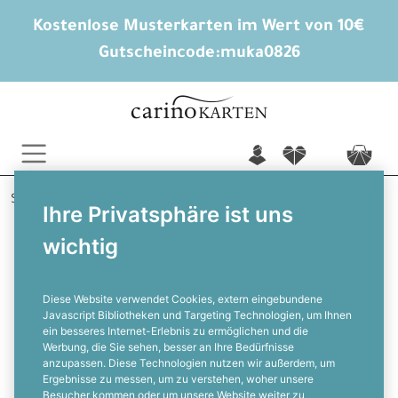
Kostenlose Musterkarten im Wert von 10€
Gutscheincode:
muka0826
n
f
c
Startseite
Hochzeitskarten gestalten
Ihre Privatsphäre ist uns
Gästebuch Hochzeit
Wildflower Dream
wichtig
Gästebuch zur Hochzeit mit
Ringbindung im romantischen
Wildblumen Design
Diese Website verwendet Cookies, extern eingebundene
Javascript Bibliotheken und Targeting Technologien, um Ihnen
ein besseres Internet-Erlebnis zu ermöglichen und die
F
Werbung, die Sie sehen, besser an Ihre Bedürfnisse
anzupassen. Diese Technologien nutzen wir außerdem, um
Ergebnisse zu messen, um zu verstehen, woher unsere
Besucher kommen oder um unsere Website weiter zu