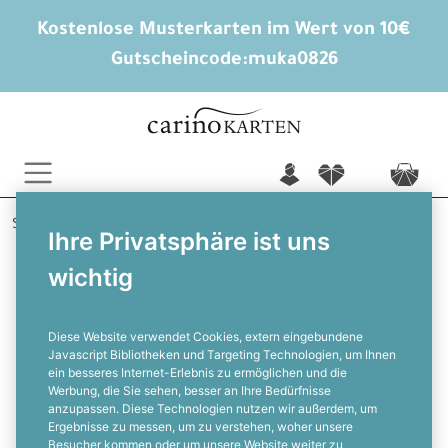
Kostenlose Musterkarten im Wert von 10€
Gutscheincode:
muka0826
n
f
c
Startseite
Hochzeitsextras
Ihre Privatsphäre ist uns
Eine kleine Aufmerksamkeit nur für dich
wichtig
Wildflower Dream
Geschenkanhänger für
Gastgeschenke zur Hochzeit -
Wildflower-
Diese Website verwendet Cookies, extern eingebundene
Javascript Bibliotheken und Targeting Technologien, um Ihnen
ein besseres Internet-Erlebnis zu ermöglichen und die
F
Werbung, die Sie sehen, besser an Ihre Bedürfnisse
anzupassen. Diese Technologien nutzen wir außerdem, um
Ergebnisse zu messen, um zu verstehen, woher unsere
Besucher kommen oder um unsere Website weiter zu