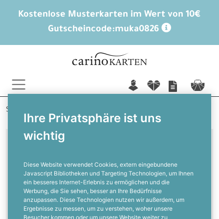
Kostenlose Musterkarten im Wert von 10€
Gutscheincode:
muka0826
n
f
c
Startseite
Hochzeitskarten
Menükarten Hochzeit
Ihre Privatsphäre ist uns
wichtig
Menükarten für die Hochzeit aus
Acryl
Diese Website verwendet Cookies, extern eingebundene
Javascript Bibliotheken und Targeting Technologien, um Ihnen
ein besseres Internet-Erlebnis zu ermöglichen und die
Menükarten für die
Werbung, die Sie sehen, besser an Ihre Bedürfnisse
Hochzeit aus Acryl
anzupassen. Diese Technologien nutzen wir außerdem, um
Ergebnisse zu messen, um zu verstehen, woher unsere
Besucher kommen oder um unsere Website weiter zu