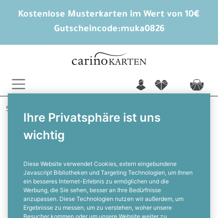
Kostenlose Musterkarten im Wert von 10€
Gutscheincode:
muka0826
n
f
c
Startseite
Trauerkarten
Trauerkarten
Betende Hände
Ihre Privatsphäre ist uns
wichtig
Trauerkarte mit betenden Händen
und Foto
Diese Website verwendet Cookies, extern eingebundene
Javascript Bibliotheken und Targeting Technologien, um Ihnen
ein besseres Internet-Erlebnis zu ermöglichen und die
F
Werbung, die Sie sehen, besser an Ihre Bedürfnisse
anzupassen. Diese Technologien nutzen wir außerdem, um
Ergebnisse zu messen, um zu verstehen, woher unsere
Besucher kommen oder um unsere Website weiter zu