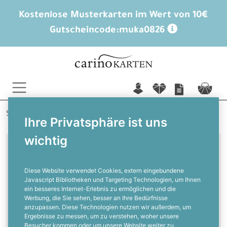
Kostenlose Musterkarten im Wert von 10€
Gutscheincode:
muka0826
n
f
c
Startseite
Geburtskarten
Ihre Privatsphäre ist uns
wichtig
Geburtskarten für Mädchen
Diese Website verwendet Cookies, extern eingebundene
Javascript Bibliotheken und Targeting Technologien, um Ihnen
ein besseres Internet-Erlebnis zu ermöglichen und die
Geburtskarten für Mädchen
Werbung, die Sie sehen, besser an Ihre Bedürfnisse
anzupassen. Diese Technologien nutzen wir außerdem, um
Ergebnisse zu messen, um zu verstehen, woher unsere
Besucher kommen oder um unsere Website weiter zu