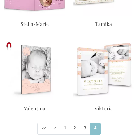
Stella-Marie
Tamika
Valentina
Viktoria
<<
<
1
2
3
4