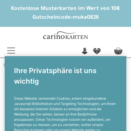
Kostenlose Musterkarten im Wert von 10€
Gutscheincode:
muka0826
n
f
c
Startseite
Hochzeitsextras
Ihre Privatsphäre ist uns
Eine kleine Aufmerksamkeit nur für dich
wichtig
Aurelia und Emrah
Runde Geschenkanhänger im
Greenery Stil mit Kalligraphie
Diese Website verwendet Cookies, extern eingebundene
Javascript Bibliotheken und Targeting Technologien, um Ihnen
ein besseres Internet-Erlebnis zu ermöglichen und die
F
Werbung, die Sie sehen, besser an Ihre Bedürfnisse
anzupassen. Diese Technologien nutzen wir außerdem, um
Ergebnisse zu messen, um zu verstehen, woher unsere
Besucher kommen oder um unsere Website weiter zu