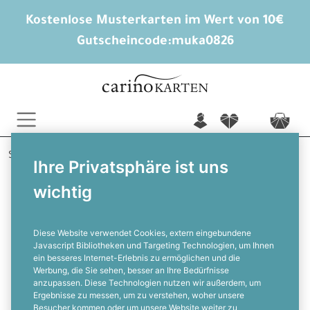
Kostenlose Musterkarten im Wert von 10€
Gutscheincode:
muka0826
n
f
c
Startseite
Hochzeitskarten gestalten
Kirchenhefte
Ihre Privatsphäre ist uns
Brianna und Hauke
wichtig
Maritimes Kirchenheft zur Hochzeit
mit antikem Kompass
Diese Website verwendet Cookies, extern eingebundene
Javascript Bibliotheken und Targeting Technologien, um Ihnen
ein besseres Internet-Erlebnis zu ermöglichen und die
F
Werbung, die Sie sehen, besser an Ihre Bedürfnisse
anzupassen. Diese Technologien nutzen wir außerdem, um
Ergebnisse zu messen, um zu verstehen, woher unsere
Besucher kommen oder um unsere Website weiter zu