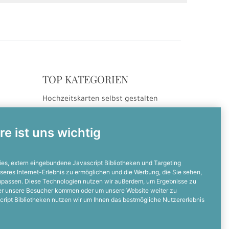
TOP KATEGORIEN
Hochzeitskarten selbst gestalten
ng
Hochzeitseinladungen
Hochzeitsdanksagungen
re ist uns wichtig
Einladungskarten selbst gestalten
Einladungskarten zum Geburtstag
es, extern eingebundene Javascript Bibliotheken und Targeting
seres Internet-Erlebnis zu ermöglichen und die Werbung, die Sie sehen,
zupassen. Diese Technologien nutzen wir außerdem, um Ergebnisse zu
NOCH FRAGEN?
er unsere Besucher kommen oder um unsere Website weiter zu
cript Bibliotheken nutzen wir um Ihnen das bestmögliche Nutzererlebnis
Dann ruft uns an
05128 - 23 19 67 0