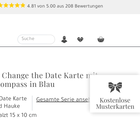
4.81
von
5.00
aus
208
Bewertungen
n
f
c
 Change the Date Karte mit
Kompass in Blau
r
Kostenlose
Date Karte
Gesamte Serie ansehen
Musterkarten
nd Hauke
alzt
15 x 10 cm