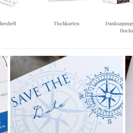
henheft
Tischkarten
Danksagungs
Hochz