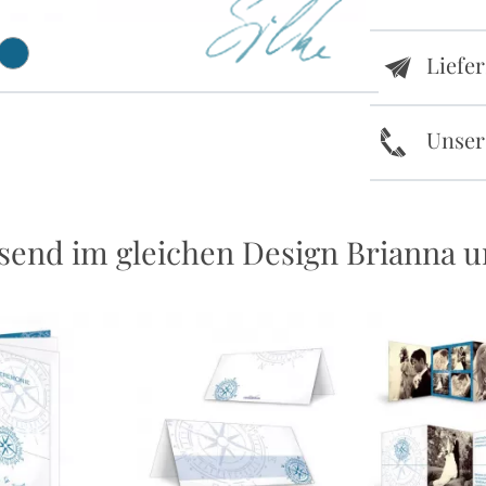
Liefe
e
k
Unser
send im gleichen Design Brianna 