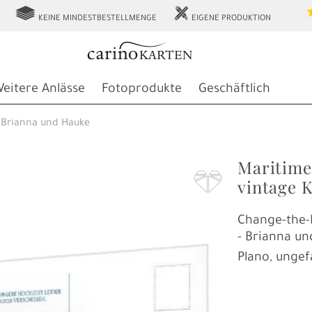
g
h
KEINE MINDESTBESTELLMENGE
EIGENE PRODUKTION
eitere Anlässe
Fotoprodukte
Geschäftlich
Brianna und Hauke
Maritime
F
vintage 
Change-the-
- Brianna u
Plano, ungef