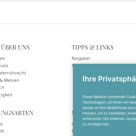
 ÜBER UNS
TIPPS & LINKS
um
Ratgeber
hutz
Hinweise zur Gutscheineinlösu
derrufsrecht
Ihre Privatsphä
 & Messen
ch
igkeit
Diese Website verwendet Cooki
Technologien, um Ihnen ein bes
besser an Ihre Bedürfnisse an
UNGSARTEN
SOCIAL MEDIA
messen, um zu verstehen, woh
entwickeln. Die externen Javas
zu ermöglichen.
se
Instagram
ift
Facebook